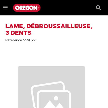
PASSER
PASSER
AU
AU
Barre
Menu
CONTENU
MENU
de
e
DE
reche
NAVIGATION
LAME, DÉBROUSSAILLEUSE,
3 DENTS
Réference 559027