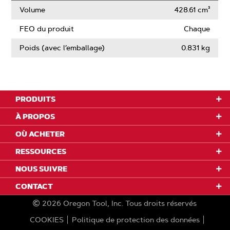
Volume
428.61 cm³
FEO du produit
Chaque
Poids (avec l’emballage)
0.831 kg
PRODUITS
À PROPOS
OÙ ACHETER
RESSOURCES
NOUS SUIVRE
CONTACT
2026
Oregon Tool, Inc.
Tous droits réservés
COOKIES
Politique de protection des données