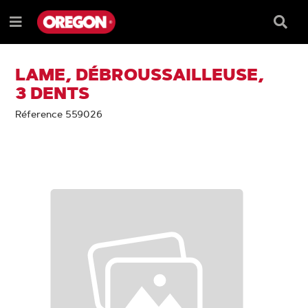
PASSER
PASSER
AU
AU
Barre
Menu
CONTENU
MENU
de
e
DE
reche
NAVIGATION
LAME, DÉBROUSSAILLEUSE,
3 DENTS
Réference 559026