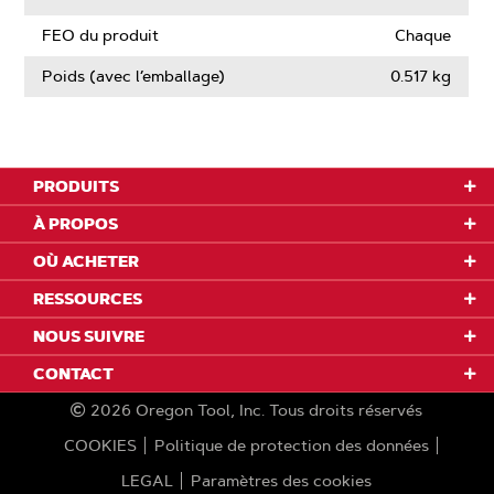
FEO du produit
Chaque
Poids (avec l’emballage)
0.517 kg
PRODUITS
À PROPOS
OÙ ACHETER
RESSOURCES
NOUS SUIVRE
CONTACT
2026
Oregon Tool, Inc.
Tous droits réservés
COOKIES
Politique de protection des données
LEGAL
Paramètres des cookies