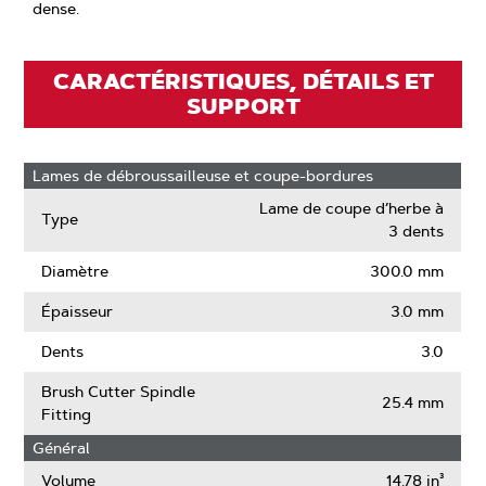
dense.
CARACTÉRISTIQUES, DÉTAILS ET
SUPPORT
Lames de débroussailleuse et coupe-bordures
Lame de coupe d’herbe à
Type
3 dents
Diamètre
300.0 mm
Épaisseur
3.0 mm
Dents
3.0
Brush Cutter Spindle
25.4 mm
Fitting
Général
Volume
14.78 in³