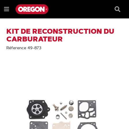
PASSER
PASSER
AU
AU
Barre
Menu
CONTENU
MENU
de
e
DE
reche
NAVIGATION
KIT DE RECONSTRUCTION DU
CARBURATEUR
Réference 49-873