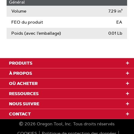
Général
Volume
7.29 in³
FEO du produit
EA
Poids (avec l’emballage)
0.01 Lb
PRODUITS
À PROPOS
OÙ ACHETER
RESSOURCES
NOUS SUIVRE
CONTACT
2026
Oregon Tool, Inc.
Tous droits réservés
COOKIES
Politique de protection des données