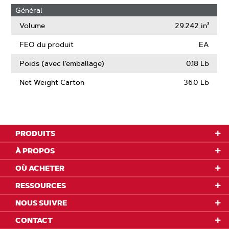
Général
Volume
29.242 in³
FEO du produit
EA
Poids (avec l’emballage)
0.18 Lb
Net Weight Carton
36.0 Lb
PRODUITS
À PROPOS
OÙ ACHETER
RESSOURCES
NOUS SUIVRE
CONTACT