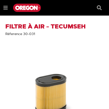
PASSER
PASSER
AU
AU
Barre
Menu
CONTENU
MENU
de
e
DE
reche
NAVIGATION
FILTRE À AIR - TECUMSEH
Réference 30-031