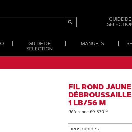
GUIDE DE
SELECTIO
Submit
Search
RO
GUIDE DE
MANUELS
SE
SELECTION
FIL ROND JAUN
DÉBROUSSAILLE
1 LB/56 M
Réference 69-370-Y
Liens rapides :