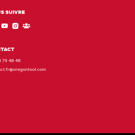
S SUIVRE
ebook
EU_YouTube_Footer_link
Instagram
Gardez
le
contact
TACT
avec
8 79 48 48
Oregon
act.fr@oregontool.com