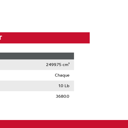
T
2499.75 cm³
Chaque
1.0 Lb
3680.0