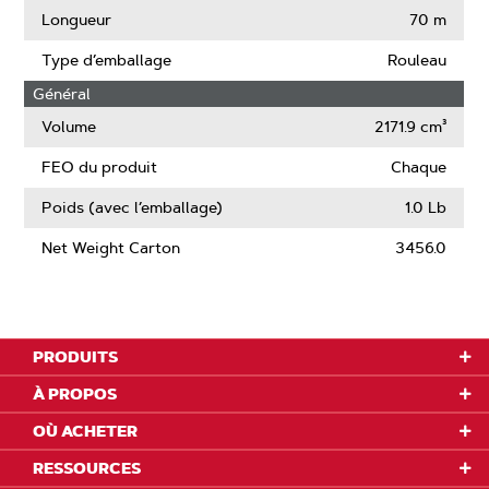
Longueur
70 m
Type d’emballage
Rouleau
Général
Volume
2171.9 cm³
FEO du produit
Chaque
Poids (avec l’emballage)
1.0 Lb
Net Weight Carton
3456.0
PRODUITS
À PROPOS
OÙ ACHETER
RESSOURCES