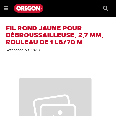
PASSER
PASSER
AU
AU
Barre
Menu
CONTENU
MENU
de
e
DE
reche
NAVIGATION
FIL ROND JAUNE POUR
DÉBROUSSAILLEUSE, 2,7 MM,
ROULEAU DE 1 LB/70 M
Réference 69-382-Y