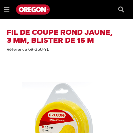
PASSER
PASSER
AU
AU
Barre
Menu
CONTENU
MENU
de
e
DE
reche
NAVIGATION
FIL DE COUPE ROND JAUNE,
3 MM, BLISTER DE 15 M
Réference 69-368-YE