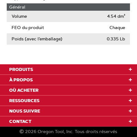
Général
Volume
4.54 dm³
FEO du produit
Chaque
Poids (avec l’emballage)
0.335 Lb
PRODUITS
À PROPOS
OÙ ACHETER
RESSOURCES
NOUS SUIVRE
CONTACT
2026
Oregon Tool, Inc.
Tous droits réservés