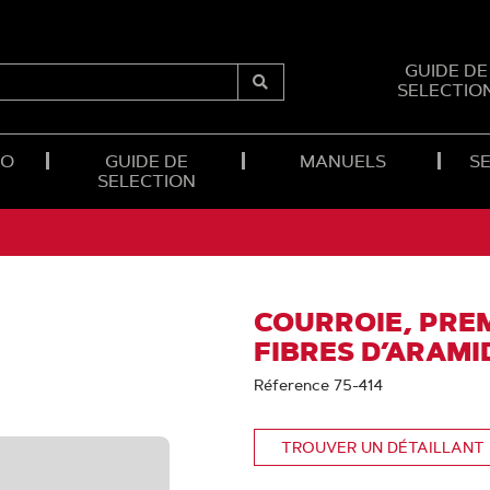
GUIDE DE
SELECTIO
Submit
Search
RO
GUIDE DE
MANUELS
SE
SELECTION
COURROIE, PRE
FIBRES D’ARAMI
Réference 75-414
TROUVER UN DÉTAILLANT