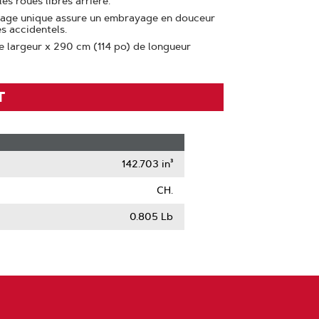
s roues libres arrière.
yage unique assure un embrayage en douceur
s accidentels.
e largeur x 290 cm (114 po) de longueur
T
142.703 in³
CH.
0.805 Lb