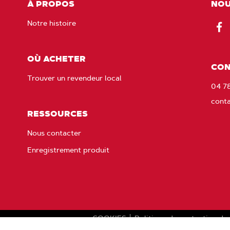
À PROPOS
NOU
Notre histoire
Fac
OÙ ACHETER
CON
Trouver un revendeur local
04 7
cont
RESSOURCES
Nous contacter
Enregistrement produit
s
COOKIES
Politique de protection de