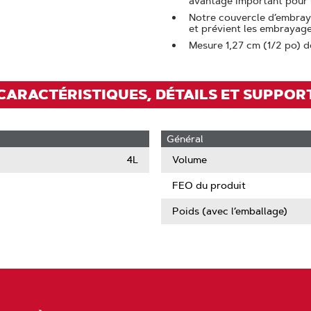
avantage important pour le
Notre couvercle d’embra
et prévient les embrayage
Mesure 1,27 cm (1/2 po) d
CARACTÉRISTIQUES, DÉTAILS ET SUPPOR
Général
4L
Volume
FEO du produit
Poids (avec l’emballage)