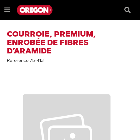
PASSER
PASSER
AU
AU
Barre
Menu
CONTENU
MENU
de
e
DE
reche
NAVIGATION
COURROIE, PREMIUM,
ENROBÉE DE FIBRES
D’ARAMIDE
Réference 75-413