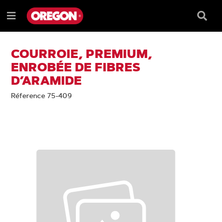
PASSER
PASSER
AU
AU
Barre
Menu
CONTENU
MENU
de
e
DE
reche
NAVIGATION
COURROIE, PREMIUM,
ENROBÉE DE FIBRES
D’ARAMIDE
Réference 75-409