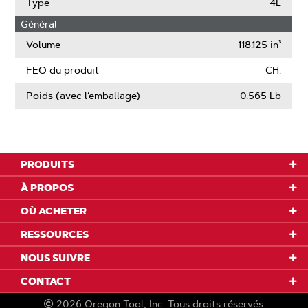
Type
4L
Général
Volume
118.125 in³
FEO du produit
CH.
Poids (avec l’emballage)
0.565 Lb
PRODUITS
À PROPOS
OÙ ACHETER
RESSOURCES
NOUS SUIVRE
CONTACT
2026
Oregon Tool, Inc.
Tous droits réservés