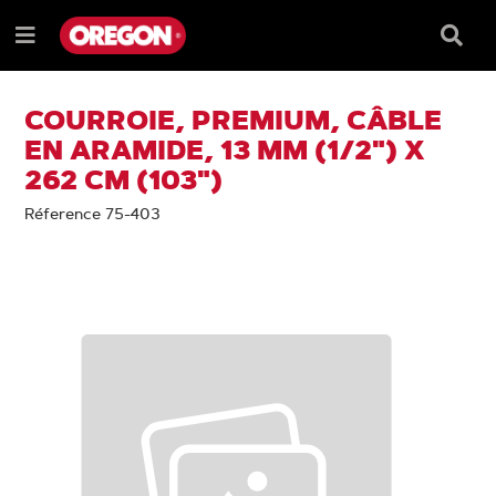
PASSER
PASSER
AU
AU
Barre
Menu
CONTENU
MENU
de
e
DE
reche
NAVIGATION
COURROIE, PREMIUM, CÂBLE
EN ARAMIDE, 13 MM (1/2") X
262 CM (103")
Réference 75-403