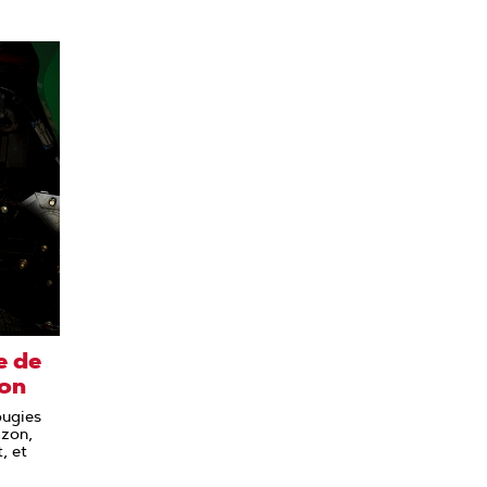
e de
zon
ougies
azon,
, et