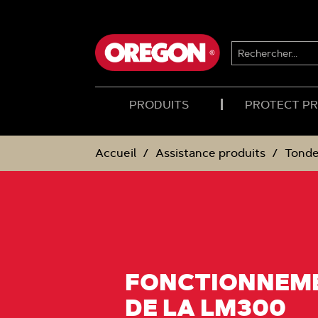
PASSER
PASSER
AU
AU
CONTENU
MENU
DE
RECHERCHER...
NAVIGATION
PRODUITS
PROTECT P
Accueil
Assistance produits
Tonde
FONCTIONNEM
DE LA LM300