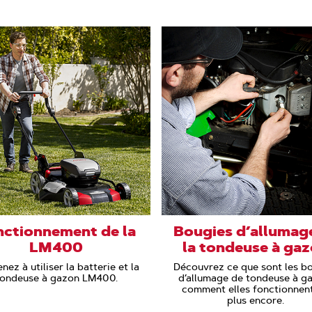
nctionnement de la
Bougies d’allumag
LM400
la tondeuse à ga
ez à utiliser la batterie et la
Découvrez ce que sont les b
tondeuse à gazon LM400.
d’allumage de tondeuse à g
comment elles fonctionnent
plus encore.