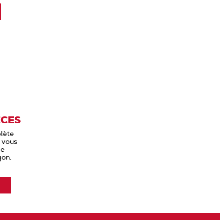
ÈCES
lète
 vous
de
gon.