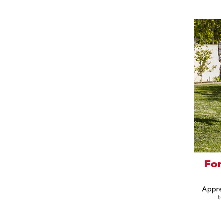
Fo
Appren