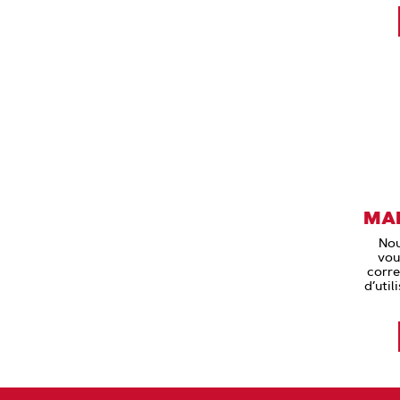
MAN
Nou
vou
corre
d’util