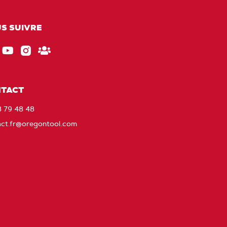
S SUIVRE
ebook
EU_YouTube_Footer_link
Instagram
Gardez
le
contact
TACT
avec
8 79 48 48
Oregon
act.fr@oregontool.com