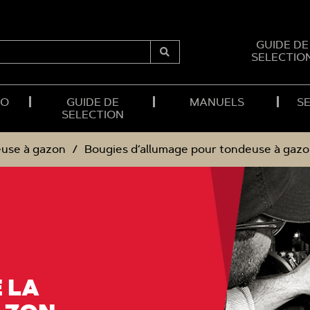
GUIDE DE
SELECTIO
Submit
Search
RO
GUIDE DE
MANUELS
SE
SELECTION
use à gazon
Bougies d’allumage pour tondeuse à gaz
 LA