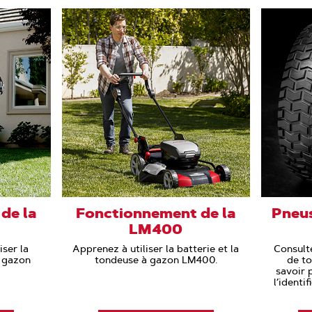
de la
Fonctionnement de la
Pneus
LM400
ser la
Apprenez à utiliser la batterie et la
Consult
à gazon
tondeuse à gazon LM400.
de t
savoir p
l’identi