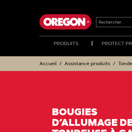
PASSER
PASSER
AU
AU
CONTENU
MENU
DE
RECHERCHER...
NAVIGATION
PRODUITS
PROTECT P
Accueil
Assistance produits
Tonde
BOUGIES
D’ALLUMAGE DE