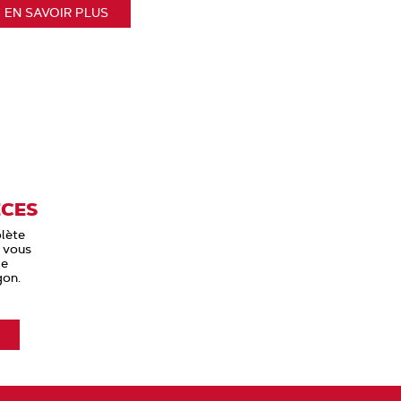
EN SAVOIR PLUS
ÈCES
lète
 vous
de
gon.