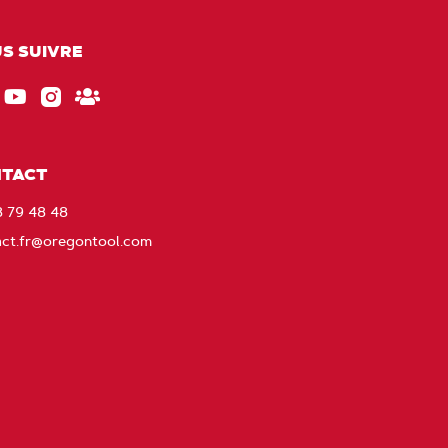
S SUIVRE
ebook
EU_YouTube_Footer_link
Instagram
Gardez
le
contact
TACT
avec
8 79 48 48
Oregon
act.fr@oregontool.com