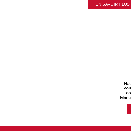
EN SAVOIR PLUS
Nou
vou
co
Manue