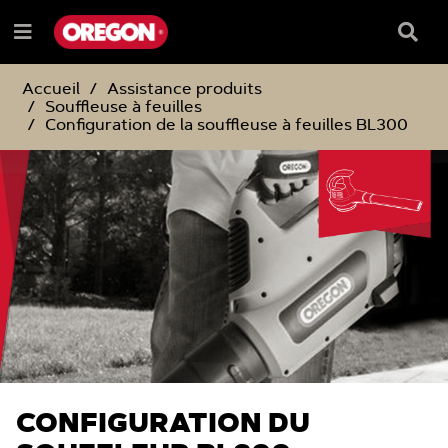
PASSER
PASSER
AU
AU
Barre
Menu
CONTENU
MENU
de
e
DE
reche
NAVIGATION
Accueil
Assistance produits
Souffleuse à feuilles
Configuration de la souffleuse à feuilles BL300
CONFIGURATION DU