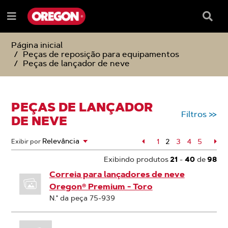
IGNORAR
IGNORAR
E
E
Caixa
Menu
SEGUIR
SEGUIR
de
e
PARA
PARA
pesqu
O
O
Página inicial
CONTEÚDO
MENU
Peças de reposição para equipamentos
DE
Peças de lançador de neve
NAVEGAÇÃO
PEÇAS DE LANÇADOR
Filtros
>>
DE NEVE
Página
1
2
Página
3
Página
4
Página
5
Pág
Exibir por
Página
Exibindo produtos
21
-
40
de
98
Correia para lançadores de neve
Oregon® Premium - Toro
N.° da peça 75-939