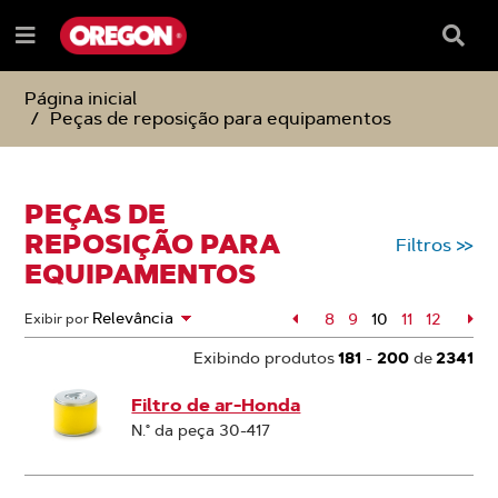
IGNORAR
IGNORAR
E
E
Caixa
Menu
SEGUIR
SEGUIR
de
e
PARA
PARA
pesqu
O
O
Página inicial
CONTEÚDO
MENU
Peças de reposição para equipamentos
DE
NAVEGAÇÃO
PEÇAS DE
REPOSIÇÃO PARA
Filtros
>>
EQUIPAMENTOS
Página
8
Página
9
10
Página
11
Página
12
Pág
Exibir por
Página
Exibindo produtos
181
-
200
de
2341
Filtro de ar-Honda
N.° da peça 30-417