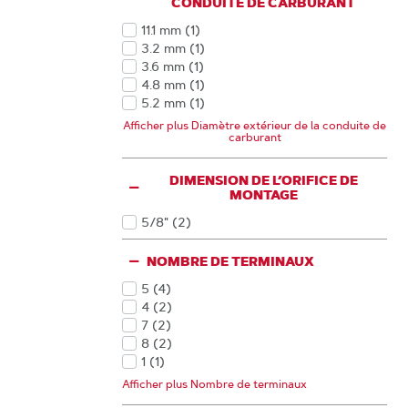
CONDUITE DE CARBURANT
11.1 mm
(1
)
Produits
3.2 mm
(1
)
Produits
3.6 mm
(1
)
Produits
4.8 mm
(1
)
Produits
5.2 mm
(1
)
Produits
5.4 mm
(1
)
Afficher plus Diamètre extérieur de la conduite de
Produits
carburant
6.4 mm
(1
)
Produits
7.9 mm
(1
)
Produits
9.5 mm
(1
)
DIMENSION DE L’ORIFICE DE
Produits
MONTAGE
5/8"
(2
)
Produits
NOMBRE DE TERMINAUX
5
(4
)
Produits
4
(2
)
Produits
7
(2
)
Produits
8
(2
)
Produits
1
(1
)
Produits
2
(1
)
Afficher plus Nombre de terminaux
Produits
6
(1
)