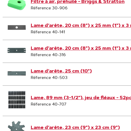
Filtre à air, préhuilé - Briggs & Stratton
Réference 30-906
Lame d’arête, 20 cm (8") x 25 mm (1") x 3
Réference 40-141
Lame d’arête, 20 cm (8") x 25 mm (1") x 3
Réference 40-316
Lame d’arête, 25 cm (10")
Réference 40-503
Lame, 89 mm (3-1/2"), jeu de fléaux - 52pc
Réference 40-707
Lame d’arête, 23 cm (9") x 23 cm (9")