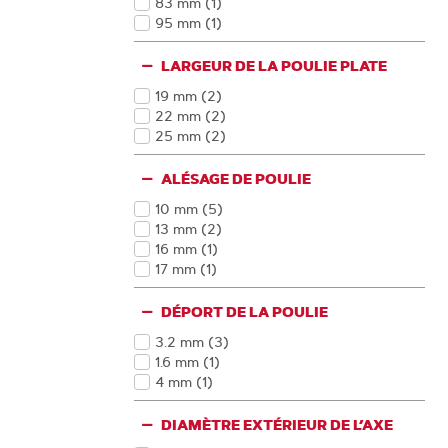
83 mm
(1
)
Produits
95 mm
(1
)
Produits
LARGEUR DE LA POULIE PLATE
19 mm
(2
)
Produits
22 mm
(2
)
Produits
25 mm
(2
)
Produits
ALÉSAGE DE POULIE
10 mm
(5
)
Produits
13 mm
(2
)
Produits
16 mm
(1
)
Produits
17 mm
(1
)
Produits
DÉPORT DE LA POULIE
3.2 mm
(3
)
Produits
1.6 mm
(1
)
Produits
4 mm
(1
)
Produits
DIAMÈTRE EXTÉRIEUR DE L’AXE