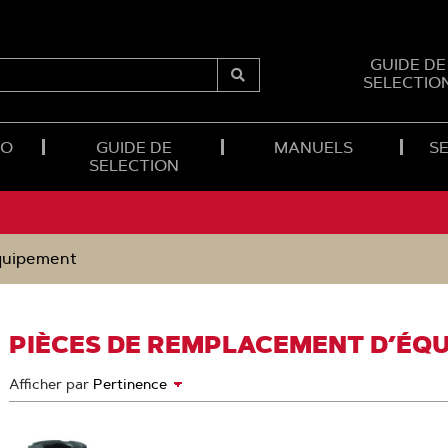
GUIDE DE
SELECTIO
Submit
Search
RO
GUIDE DE
MANUELS
SE
SELECTION
quipement
PIÈCES DE REMPLACEMENT D’ÉQ
Afficher par