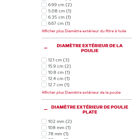
Produits
6.99 cm
(2
)
Produits
5.08 cm
(1
)
Produits
6.35 cm
(1
)
Produits
6.67 cm
(1
)
Produits
7.94 cm
(1
)
Afficher plus Diamètre extérieur du filtre à huile
Produits
9.37 cm
(1
)
Produits
DIAMÈTRE EXTÉRIEUR DE LA
POULIE
12.1 cm
(3
)
Produits
15.9 cm
(2
)
Produits
10.8 cm
(1
)
Produits
12.4 cm
(1
)
Produits
12.7 cm
(1
)
Produits
7.6 cm
(1
)
Afficher plus Diamètre extérieur de la poulie
Produits
7.8 cm
(1
)
Produits
8.5 cm
(1
)
DIAMÈTRE EXTÉRIEUR DE POULIE
Produits
9 cm
(1
)
PLATE
Produits
9.8 cm
(1
)
Produits
102 mm
(2
)
Produits
108 mm
(1
)
Produits
78 mm
(1
)
Produits