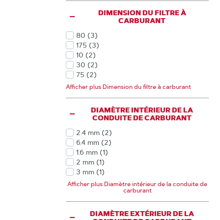
DIMENSION DU FILTRE À
CARBURANT
80
(3
)
Produits
175
(3
)
Produits
10
(2
)
Produits
30
(2
)
Produits
75
(2
)
Produits
15
(1
)
Afficher plus Dimension du filtre à carburant
Produits
125
(1
)
Produits
DIAMÈTRE INTÉRIEUR DE LA
CONDUITE DE CARBURANT
2.4 mm
(2
)
Produits
6.4 mm
(2
)
Produits
1.6 mm
(1
)
Produits
2 mm
(1
)
Produits
3 mm
(1
)
Produits
3.2 mm
(1
)
Afficher plus Diamètre intérieur de la conduite de
Produits
carburant
4.8 mm
(1
)
Produits
DIAMÈTRE EXTÉRIEUR DE LA