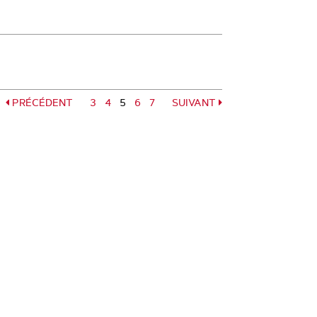
PRÉCÉDENT
Page
3
Page
4
5
Page
6
Page
7
SUIVANT
Page
Page