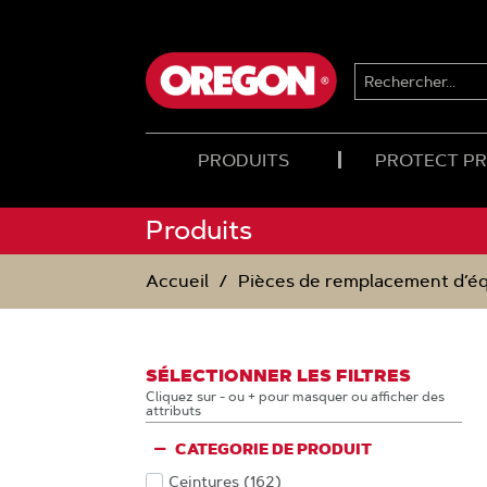
PASSER
PASSER
AU
AU
CONTENU
MENU
DE
RECHERCHER...
NAVIGATION
PRODUITS
PROTECT P
Produits
Accueil
Pièces de remplacement d’é
SÉLECTIONNER LES FILTRES
Cliquez sur - ou + pour masquer ou afficher des
attributs
CATEGORIE DE PRODUIT
Ceintures
(162
)