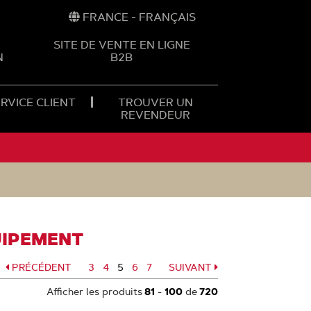
FRANCE - FRANÇAIS
SITE DE VENTE EN LIGNE
N
B2B
RVICE CLIENT
TROUVER UN
REVENDEUR
UIPEMENT
PRÉCÉDENT
Page
3
Page
4
5
Page
6
Page
7
SUIVANT
Page
Page
Afficher les produits
81
-
100
de
720