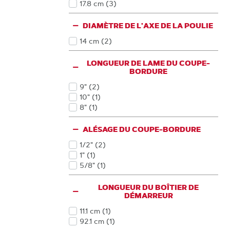
17.8 cm
(3
)
Produits
DIAMÈTRE DE L'AXE DE LA POULIE
14 cm
(2
)
Produits
LONGUEUR DE LAME DU COUPE-
BORDURE
9"
(2
)
Produits
10"
(1
)
Produits
8"
(1
)
Produits
ALÉSAGE DU COUPE-BORDURE
1/2"
(2
)
Produits
1"
(1
)
Produits
5/8"
(1
)
Produits
LONGUEUR DU BOÎTIER DE
DÉMARREUR
11.1 cm
(1
)
Produits
92.1 cm
(1
)
Produits