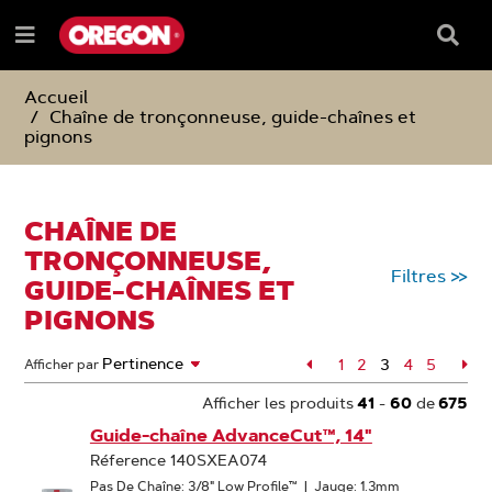
PASSER
PASSER
AU
AU
Barre
Menu
CONTENU
MENU
de
e
DE
reche
NAVIGATION
Accueil
Chaîne de tronçonneuse, guide-chaînes et
pignons
CHAÎNE DE
TRONÇONNEUSE,
Filtres
>>
GUIDE-CHAÎNES ET
PIGNONS
Page
1
Page
2
3
Page
4
Page
5
Pa
Afficher par
Page
Afficher les produits
41
-
60
de
675
Guide-chaîne AdvanceCut™, 14"
Réference 140SXEA074
Pas De Chaîne: 3/8" Low Profile™
|
Jauge: 1.3mm