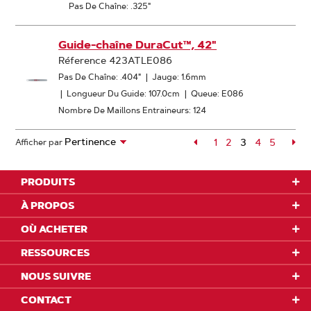
Pas De Chaîne: .325"
Guide-chaîne DuraCut™, 42"
Réference 423ATLE086
Pas De Chaîne: .404"
|
Jauge: 1.6mm
|
Longueur Du Guide: 107.0cm
|
Queue: E086
Nombre De Maillons Entraineurs: 124
Page
1
Page
2
3
Page
4
Page
5
Pa
Afficher par
Page
PRODUITS
À PROPOS
OÙ ACHETER
RESSOURCES
NOUS SUIVRE
CONTACT