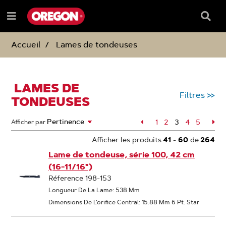
PASSER
PASSER
AU
AU
Barre
Menu
CONTENU
MENU
de
e
DE
reche
NAVIGATION
Accueil
Lames de tondeuses
LAMES DE
Filtres
>>
TONDEUSES
Page
1
Page
2
3
Page
4
Page
5
Pa
Afficher par
Page
Afficher les produits
41
-
60
de
264
Lame de tondeuse, série 100, 42 cm
(16-11/16")
Réference 198-153
Longueur De La Lame: 538 Mm
Dimensions De L’orifice Central: 15.88 Mm 6 Pt. Star