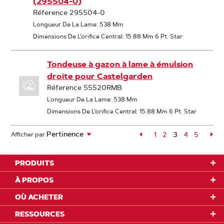
(295504-0)
Réference 295504-0
Longueur De La Lame: 538 Mm
Dimensions De L’orifice Central: 15.88 Mm 6 Pt. Star
Tondeuse à gazon à lame à émulsion
droite pour Castelgarden
Réference 55520RMB
Longueur De La Lame: 538 Mm
Dimensions De L’orifice Central: 15.88 Mm 6 Pt. Star
Page
1
Page
2
3
Page
4
Page
5
Pa
Afficher par
Page
PRODUITS
À PROPOS
OÙ ACHETER
RESSOURCES