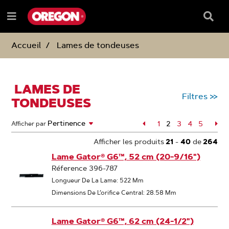
PASSER
PASSER
AU
AU
Barre
Menu
CONTENU
MENU
de
e
DE
reche
NAVIGATION
Accueil
Lames de tondeuses
LAMES DE
Filtres
>>
TONDEUSES
Page
1
2
Page
3
Page
4
Page
5
Pa
Afficher par
Page
Afficher les produits
21
-
40
de
264
Lame Gator® G6™, 52 cm (20-9/16")
Réference 396-787
Longueur De La Lame: 522 Mm
Dimensions De L’orifice Central: 28.58 Mm
Lame Gator® G6™, 62 cm (24-1/2")