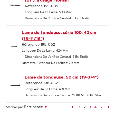
(21"), à usage intensif
Réference 195-039
Longueur De La Lame: 533 Mm
Dimensions De L’orifice Central: 5 Br. Étoilé
Lame de tondeuse, série 100, 42 cm
(16-11/16")
Réference 195-062
Longueur De La Lame: 424 Mm
|
Dimensions De L’orifice Central: 5 Br. Étoilé
Diamètre Extérieur De L’orifice: 7.9 Mm
Lame de tondeuse, 50 cm (19-3/4")
Réference 198-052
Longueur De La Lame: 491 Mm
Dimensions De L’orifice Central: 15.88 Mm 6 Pt. Star
Page
1
2
Page
3
Page
4
Page
5
Pa
Afficher par
Page